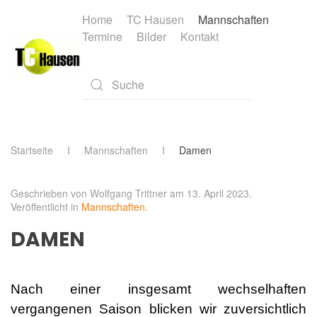
Home
TC Hausen
Mannschaften
Termine
Bilder
Kontakt
Skip to main content
Type 2 or more characters for results.
Startseite
Mannschaften
Damen
Geschrieben von Wolfgang Trittner am
13. April 2023
.
Veröffentlicht in
Mannschaften
.
DAMEN
Nach einer insgesamt wechselhaften
vergangenen Saison blicken wir zuversichtlich