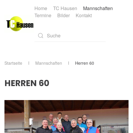
Home
TC Hausen
Mannschaften
Termine
Bilder
Kontakt
Skip to main content
Type 2 or more characters for results.
Startseite
Mannschaften
Herren 60
HERREN 60