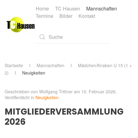
Home
TC Hausen
Mannschaften
Termine
Bilder
Kontakt
Skip to main content
Type 2 or more characters for results.
Startseite
Mannschaften
Mädchen/Knaben U 15 (1 +
2)
Neuigkeiten
Geschrieben von Wolfgang Trittner am
10. Februar 2026
.
Veröffentlicht in
Neuigkeiten
.
MITGLIEDERVERSAMMLUNG
2026