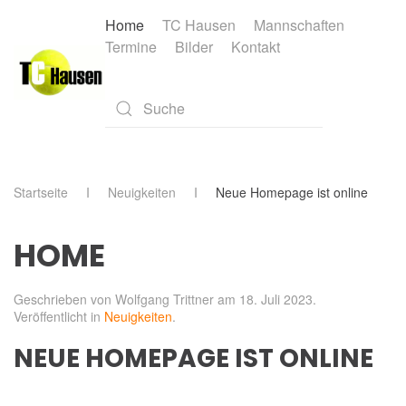
Home
TC Hausen
Mannschaften
Termine
Bilder
Kontakt
Skip to main content
Type 2 or more characters for results.
Startseite
Neuigkeiten
Neue Homepage ist online
HOME
Geschrieben von Wolfgang Trittner am
18. Juli 2023
.
Veröffentlicht in
Neuigkeiten
.
NEUE HOMEPAGE IST ONLINE