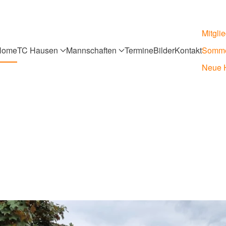
Mitgli
Home
TC Hausen
Mannschaften
Termine
Bilder
Kontakt
Somme
Neue H